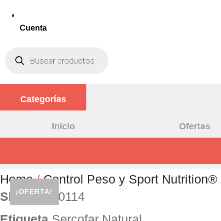
Cuenta
Búsqueda
de
productos
Categorías
Inicio
Ofertas
Home
/
Control Peso y Sport Nutrition®
¡OFERTA!
SKU:
PTH0114
Etiqueta
Sercofar Natural