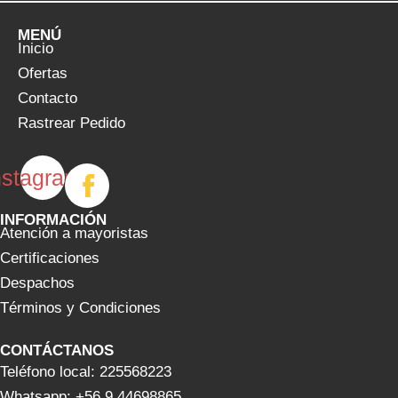
MENÚ
Inicio
Ofertas
Contacto
Rastrear Pedido
nstagram
INFORMACIÓN
Atención a mayoristas
Certificaciones
Despachos
Términos y Condiciones
CONTÁCTANOS
Teléfono local: 225568223
Whatsapp: +56 9 44698865