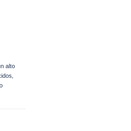
n alto
cidos,
mo