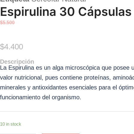
Espirulina 30 Cápsulas
$
5.500
Original
Current
$
4.400
Descripción
price
price
La Espirulina es un alga microscópica que posee u
valor nutricional, pues contiene proteínas, aminoá
minerales y antioxidantes esenciales para el ópti
was:
is:
funcionamiento del organismo.
$5.500.
$4.400.
10 in stock