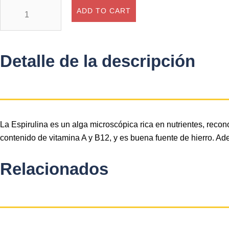
Espirulina
ADD TO CART
30
Cápsulas
quantity
Detalle de la descripción
La Espirulina es un alga microscópica rica en nutrientes, recon
contenido de vitamina A y B12, y es buena fuente de hierro. A
Relacionados