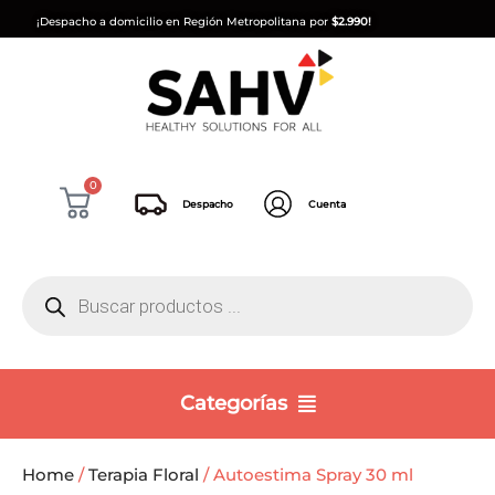
¡Despacho a domicilio en Región Metropolitana por
$2.990!
0
Despacho
Cuenta
Categorías
Home
/
Terapia Floral
/ Autoestima Spray 30 ml