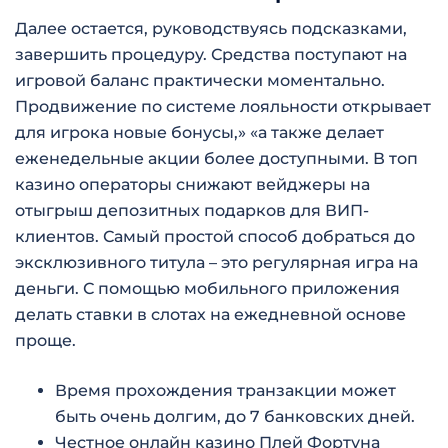
Далее остается, руководствуясь подсказками,
завершить процедуру. Средства поступают на
игровой баланс практически моментально.
Продвижение по системе лояльности открывает
для игрока новые бонусы,» «а также делает
еженедельные акции более доступными. В топ
казино операторы снижают вейджеры на
отыгрыш депозитных подарков для ВИП-
клиентов. Самый простой способ добраться до
эксклюзивного титула – это регулярная игра на
деньги. С помощью мобильного приложения
делать ставки в слотах на ежедневной основе
проще.
Время прохождения транзакции может
быть очень долгим, до 7 банковских дней.
Честное онлайн казино Плей Фортуна