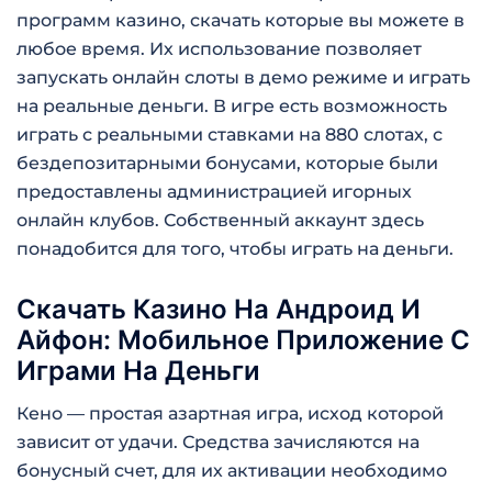
программ казино, скачать которые вы можете в
любое время. Их использование позволяет
запускать онлайн слоты в демо режиме и играть
на реальные деньги. В игре есть возможность
играть с реальными ставками на 880 слотах, с
бездепозитарными бонусами, которые были
предоставлены администрацией игорных
онлайн клубов. Собственный аккаунт здесь
понадобится для того, чтобы играть на деньги.
Скачать Казино На Андроид И
Айфон: Мобильное Приложение С
Играми На Деньги
Кено — простая азартная игра, исход которой
зависит от удачи. Средства зачисляются на
бонусный счет, для их активации необходимо