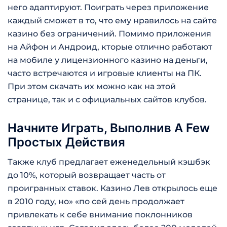
него адаптируют. Поиграть через приложение
каждый сможет в то, что ему нравилось на сайте
казино без ограничений. Помимо приложения
на Айфон и Андроид, кторые отлично работают
на мобиле у лицензионного казино на деньги,
часто встречаются и игровые клиенты на ПК.
При этом скачать их можно как на этой
странице, так и с официальных сайтов клубов.
Начните Играть, Выполнив A Few
Простых Действия
Также клуб предлагает еженедельный кэшбэк
до 10%, который возвращает часть от
проигранных ставок. Казино Лев открылось еще
в 2010 году, но» «по сей день продолжает
привлекать к себе внимание поклонников