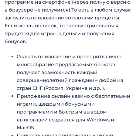
программе на смартфоне (через полную версию
в браузере не получится) То есть в любом случае
загрузить приложение со слотами придется.
Если же вы новичок, то зарегистрироваться
придется для игры на деньги и получения
бонусов.
Скачать приложение и проверить лично
многообразие предлагаемых бонусов
получает возможность каждый
совершеннолетний гражданин любой из
стран СНГ (Россия, Украина и др. ).
Приложение онлайн казино с бесплатными
играми, щедрыми бонусными
программами и быстрым выводом
выигрышей создается для Windows и
MacOS.
Поиграть через приложение каждый