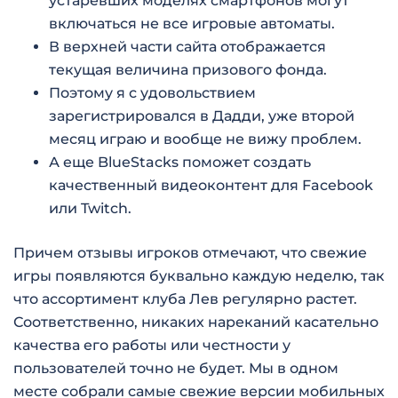
устаревших моделях смартфонов могут
включаться не все игровые автоматы.
В верхней части сайта отображается
текущая величина призового фонда.
Поэтому я с удовольствием
зарегистрировался в Дадди, уже второй
месяц играю и вообще не вижу проблем.
А еще BlueStacks поможет создать
качественный видеоконтент для Facebook
или Twitch.
Причем отзывы игроков отмечают, что свежие
игры появляются буквально каждую неделю, так
что ассортимент клуба Лев регулярно растет.
Соответственно, никаких нареканий касательно
качества его работы или честности у
пользователей точно не будет. Мы в одном
месте собрали самые свежие версии мобильных