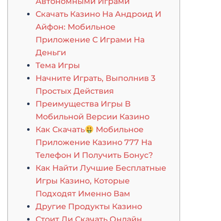
Автономными Играми
Скачать Казино На Андроид И
Айфон: Мобильное
Приложение С Играми На
Деньги
Тема Игры
Начните Играть, Выполнив 3
Простых Действия
Преимущества Игры В
Мобильной Версии Казино
Как Скачать
Мобильное
Приложение Казино 777 На
Телефон И Получить Бонус?
Как Найти Лучшие Бесплатные
Игры Казино, Которые
Подходят Именно Вам
Другие Продукты Казино
Стоит Ли Скачать Онлайн