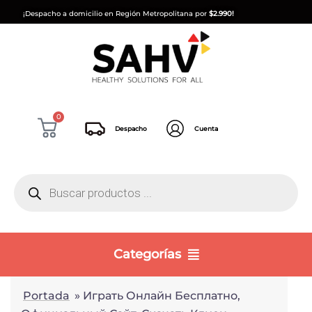
¡Despacho a domicilio en Región Metropolitana por
$2.990!
0
Despacho
Cuenta
Categorías
Portada
»
Играть Онлайн Бесплатно,