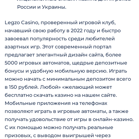
России и Украины.
Legzo Casino, проверенный игровой клуб,
начавший свою работу в 2022 году и быстро
завоевал популярность среди любителей
азартных игр. Этот современный портал
предлагает элегантный дизайн сайта, более
5000 игровых автоматов, щедрые депозитные
бонусы и удобную мобильную версию. Играть
можно начать с минимальным депозитом всего
в 150 рублей. Любой» «желающий может
бесплатно скачать казино на нашем сайте.
Мобильные приложения на телефонах
позволяют играть в игровые автоматы, а также
получать удовольствие от игры в онлайн-казино.
С их помощью можно получать реальные
призовых, с выводом выигрышей через