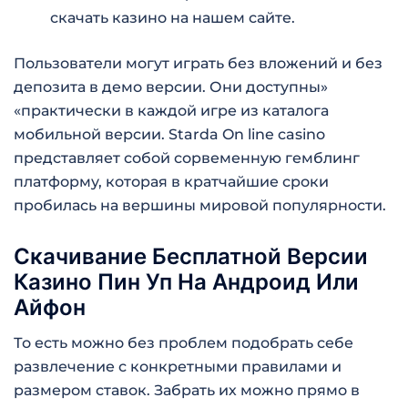
скачать казино на нашем сайте.
Пользователи могут играть без вложений и без
депозита в демо версии. Они доступны»
«практически в каждой игре из каталога
мобильной версии. Starda On line casino
представляет собой сорвеменную гемблинг
платформу, которая в кратчайшие сроки
пробилась на вершины мировой популярности.
Скачивание Бесплатной Версии
Казино Пин Уп На Андроид Или
Айфон
То есть можно без проблем подобрать себе
развлечение с конкретными правилами и
размером ставок. Забрать их можно прямо в