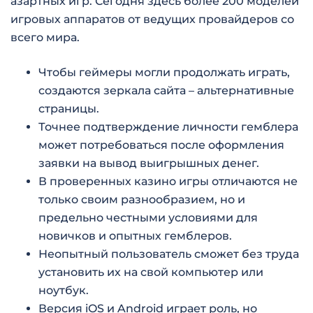
азартных игр. Сегодня здесь более 200 моделей
игровых аппаратов от ведущих провайдеров со
всего мира.
Чтобы геймеры могли продолжать играть,
создаются зеркала сайта – альтернативные
страницы.
Точнее подтверждение личности гемблера
может потребоваться после оформления
заявки на вывод выигрышных денег.
В проверенных казино игры отличаются не
только своим разнообразием, но и
предельно честными условиями для
новичков и опытных гемблеров.
Неопытный пользователь сможет без труда
установить их на свой компьютер или
ноутбук.
Версия iOS и Android играет роль, но