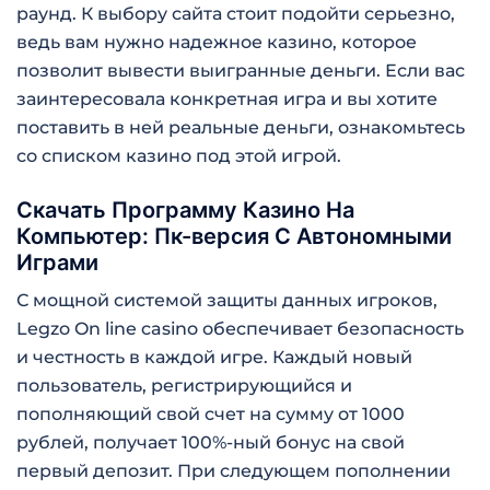
раунд. К выбору сайта стоит подойти серьезно,
ведь вам нужно надежное казино, которое
позволит вывести выигранные деньги. Если вас
заинтересовала конкретная игра и вы хотите
поставить в ней реальные деньги, ознакомьтесь
со списком казино под этой игрой.
Скачать Программу Казино На
Компьютер: Пк-версия С Автономными
Играми
С мощной системой защиты данных игроков,
Legzo On line casino обеспечивает безопасность
и честность в каждой игре. Каждый новый
пользователь, регистрирующийся и
пополняющий свой счет на сумму от 1000
рублей, получает 100%-ный бонус на свой
первый депозит. При следующем пополнении