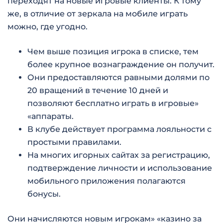
переходят на новые игровые клиенты. К тому
же, в отличие от зеркала на мобиле играть
можно, где угодно.
Чем выше позиция игрока в списке, тем
более крупное вознаграждение он получит.
Они предоставляются равными долями по
20 вращений в течение 10 дней и
позволяют бесплатно играть в игровые»
«аппараты.
В клубе действует программа лояльности с
простыми правилами.
На многих игорных сайтах за регистрацию,
подтверждение личности и использование
мобильного приложения полагаются
бонусы.
Они начисляются новым игрокам» «казино за