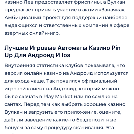
казино Лев предоставляет фриспины, а Вулкан
предлагает принять участие в акции «Заначка».
Амбициозный проект для поддержки наиболее
выдающихся и ответственных компаний в сфере
азартных онлайн-игр.
Лучшие Игровые Автоматы Казино Pin
Up Для Андроид И Ios
Внутренняя статистика клубов показывала, что
версия онлайн казино на Андроид используется
для входа чаще. Так появился официальный
игровой клиент на Андроид, который можно
было скачать в Play Market или по ссылке на
сайтах. Перед тем как выбрать хорошее казино
Вулкан и загрузить его приложение, оцените,
даёт ли заведение какие-то бездепозитные
бонусы за саму процедуру скачивания. Эта