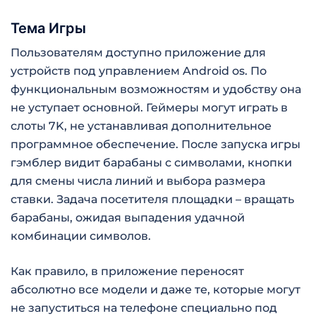
Тема Игры
Пользователям доступно приложение для
устройств под управлением Android os. По
функциональным возможностям и удобству она
не уступает основной. Геймеры могут играть в
слоты 7K, не устанавливая дополнительное
программное обеспечение. После запуска игры
гэмблер видит барабаны с символами, кнопки
для смены числа линий и выбора размера
ставки. Задача посетителя площадки – вращать
барабаны, ожидая выпадения удачной
комбинации символов.
Как правило, в приложение переносят
абсолютно все модели и даже те, которые могут
не запуститься на телефоне специально под