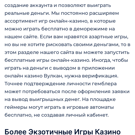
создание аккаунта и позволяют выиграть
реальные деньги. Мы постоянно расширяем
ассортимент игр онлайн-казино, в которые
можно играть бесплатно в деморежиме на
нашем сайте. Если вам нравятся азартные игры,
но вы не хотите рисковать своими деньгами, то в
этом разделе нашего сайта вы можете запустить
бесплатные игры онлайн-казино. Иногда, чтобы
играть на деньги с выводом в приложении
онлайн казино Вулкан, нужна верификация.
Точнее подтверждение личности гемблера
может потребоваться после оформления заявки
на вывод выигрышных денег. На площадке
геймеры могут играть в игровые автоматы
бесплатно, не создавая личный кабинет.
Более Экзотичные Игры Казино