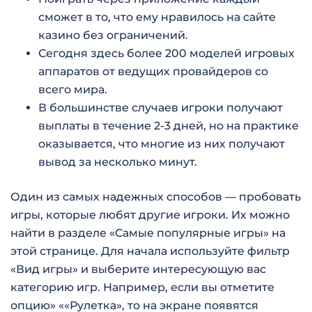
сможет в то, что ему нравилось на сайте
казино без ограничений.
Сегодня здесь более 200 моделей игровых
аппаратов от ведущих провайдеров со
всего мира.
В большинстве случаев игроки получают
выплаты в течение 2-3 дней, но на практике
оказывается, что многие из них получают
вывод за несколько минут.
Один из самых надежных способов — пробовать
игры, которые любят другие игроки. Их можно
найти в разделе «Самые популярные игры» на
этой странице. Для начала используйте фильтр
«Вид игры» и выберите интересующую вас
категорию игр. Например, если вы отметите
опцию» ««Рулетка», то на экране появятся