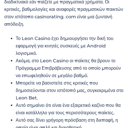
διαδικτυακό εάν παίζετε με πραγματικά χρήματα. Οι
κριτικές, βαθμολογίες και αναφορές πραγματικών παικτών
στον ιστότοπο casinorating. com είναι μια ζωντανή
απόδειξη.
Το Leon Casino έχει δημιουργήσει την δική του
εφαρμογή για κινητές συσκευές με Android
λογισμικό.
Ακόμα, στο Leon Casino οι παίκτες θα βρουν το
Πρόγραμμα Επιβράβευσης από το οποίο μπορούν
να επωφεληθούν σε μεγάλο βαθμό.
Μπορείτε να βασιστείτε στις κριτικές που
δημοσιεύονται στον ιστότοπό μας, συγκεκριμένα στο
Leon Bet.
Αυτό σημαίνει ότι είναι ένα εξαιρετικό καζίνο που θα
είναι κατάλληλο για τους περισσότερους παίκτες.
Αυτό σας δίνει γρήγορη πρόσβαση στη διεπαφή, η
οποία είναι απλή και διαισθητική.