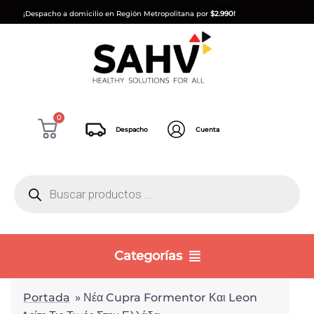
¡Despacho a domicilio en Región Metropolitana por
$2.990!
0
Despacho
Cuenta
Categorías
Portada
»
Νέα Cupra Formentor Και Leon