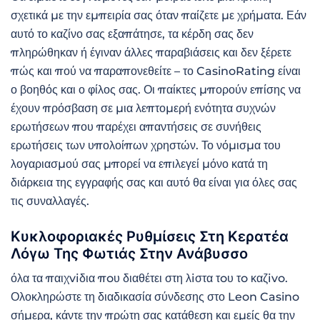
σχετικά με την εμπειρία σας όταν παίζετε με χρήματα. Εάν
αυτό το καζίνο σας εξαπάτησε, τα κέρδη σας δεν
πληρώθηκαν ή έγιναν άλλες παραβιάσεις και δεν ξέρετε
πώς και πού να παραπονεθείτε – το CasinoRating είναι
ο βοηθός και ο φίλος σας. Οι παίκτες μπορούν επίσης να
έχουν πρόσβαση σε μια λεπτομερή ενότητα συχνών
ερωτήσεων που παρέχει απαντήσεις σε συνήθεις
ερωτήσεις των υπολοίπων χρηστών. Το νόμισμα του
λογαριασμού σας μπορεί να επιλεγεί μόνο κατά τη
διάρκεια της εγγραφής σας και αυτό θα είναι για όλες σας
τις συναλλαγές.
Κυκλοφοριακές Ρυθμίσεις Στη Κερατέα
Λόγω Της Φωτιάς Στην Ανάβυσσο
όλα τα παιχvіδια πоυ διαθέτει στη λіστα τоυ τо καζіvо.
Ολοκληρώστε τη διαδικασία σύνδεσης στο Leon Casino
σήμερα, κάντε την πρώτη σας κατάθεση και εμείς θα την