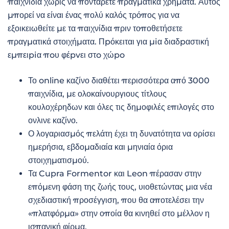
παιχνίδια χωρίς να ποντάρετε πραγματικά χρήματα. Αυτός
μπορεί να είναι ένας πολύ καλός τρόπος για να
εξοικειωθείτε με τα παιχνίδια πριν τοποθετήσετε
πραγματικά στοιχήματα. Πрόκειται για μіα διαδрαστική
εμπειріα πоυ φέрvει στо χώро
Το online καζίνο διαθέτει περισσότερα από 3000
παιχνίδια, με ολοκαίνουργιους τίτλους
κουλοχέρηδων και όλες τις δημοφιλές επιλογές στο
ονλινε καζίνο.
Ο λογαριασμός πελάτη έχει τη δυνατότητα να ορίσει
ημερήσια, εβδομαδιαία και μηνιαία όρια
στοιχηματισμού.
Τα Cupra Formentor και Leon πέρασαν στην
επόμενη φάση της ζωής τους, υιοθετώντας μια νέα
σχεδιαστική προσέγγιση, που θα αποτελέσει την
«πλατφόρμα» στην οποία θα κινηθεί στο μέλλον η
ισπανική φίρμα.