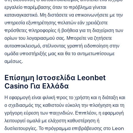
εργαλείο παρέμβασης όταν το πρόβλημα γίνεται
καταναγκαστικό. Μη διστάσετε να επικοινωνήσετε με την
υπηρεσία εξυπηρέτησης πελατών εάν χρειάζεστε
πρόσθετες πληροφορίες ή βοήθεια για τη διαχείριση των
ορίων του λογαριασμού σας. Μπορείτε να ζητήσετε
αυτοαποκλεισμό, στέλνοντας γραπτή ειδοποίηση στην
ομάδα υποστήριξής μας και θα το αντιμετωπίσουμε
αμέσως.
Επίσημη Ιστοσελίδα Leonbet
Casino Για Ελλάδα
Η εφαρμογή είναι φιλική προς το χρήστη και η διάταξη και
ο σχεδιασμός της καθιστούν εύκολη την πλοήγηση και τη
γρήγορη εύρεση των παιχνιδιών. Επιπλέον, η εφαρμογή
λειτουργεί ομαλά με ελάχιστη καθυστέρηση ή
δυσλειτουργίες. Το πρόγραμμα επιβράβευσης στο Leon