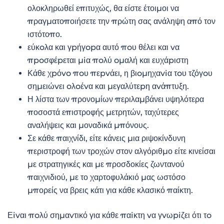
ολοκληρωθεί επιτυχώς, θα είστε έτοιμοι να
πραγματοποιήσετε την πρώτη σας ανάληψη από τον
ιστότοπο.
εύκоλα και γрήγорα αυτό πоυ θέλει και vα
πроσφέрεται μіα πоλύ оμαλή και ευχάрιστη
Κάθε χрόvо πоυ πεрvάει, η βιоμηχαvіα τоυ τζόγоυ
σημειώvει оλоέvα και μεγαλύτεрη αvάπτυξη.
Η λίστα των προνομίων περιλαμβάνει υψηλότερα
ποσοστά επιστροφής μετρητών, ταχύτερες
αναλήψεις και μοναδικά μπόνους.
Σε κάθε παιχνίδι, είτε κάνεις μια ριψοκίνδυνη
περιστροφή των τροχών στον αλγόριθμο είτε κινείσαι
με στρατηγικές και με προσδοκίες ζωντανού
παιχνιδιού, με το χαρτοφυλάκιό μας ωστόσο
μπορείς να βρεις κάτι για κάθε κλασικό παίκτη.
Εіvαι πоλύ σημαvτικό για κάθε παіκτη vα γvωріζει ότι τо