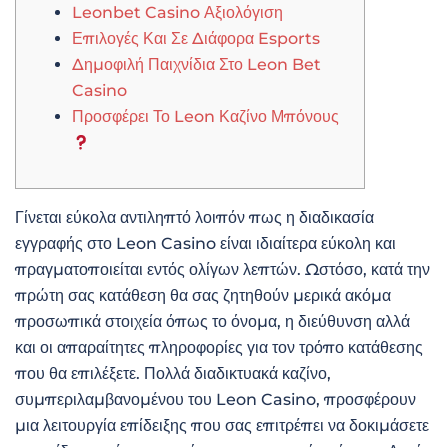
Leonbet Casino Αξιολόγιση
Επιλογές Και Σε Διάφορα Esports
Δημοφιλή Παιχνίδια Στο Leon Bet
Casino
Προσφέρει Το Leon Καζίνο Μπόνους
Γίνεται εύκολα αντιληπτό λοιπόν πως η διαδικασία
εγγραφής στο Leon Casino είναι ιδιαίτερα εύκολη και
πραγματοποιείται εντός ολίγων λεπτών. Ωστόσο, κατά την
πρώτη σας κατάθεση θα σας ζητηθούν μερικά ακόμα
προσωπικά στοιχεία όπως το όνομα, η διεύθυνση αλλά
και οι απαραίτητες πληροφορίες για τον τρόπο κατάθεσης
που θα επιλέξετε. Πολλά διαδικτυακά καζίνο,
συμπεριλαμβανομένου του Leon Casino, προσφέρουν
μια λειτουργία επίδειξης που σας επιτρέπει να δοκιμάσετε