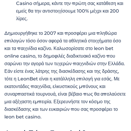
Casino σήμερα, κάντε την πρώτη σας κατάθεση και
εμείς θα την αντιστοιχίσουμε 100% μέχρι και 200
λίρες.
Δημιουργήθηκε το 2007 και προσφέρει μια πληθώρα
επιλογών τόσο όσον αφορά τα αθλητικά στοιχήματα όσο
και τα παιχνίδια καζίνο. Καλωσορίσατε στο leon bet
online casino, το δημοφιλές διαδικτυακό καζίνο που
σαρώνει την αγορά των τυχερών παιχνιδιών στην Ελλάδα.
Εάν είστε ένας λάτρης της διασκέδασης και της δράσης,
τότε η LeonBet είναι η κατάλληλη επιλογή για εσάς. Με
εκατοντάδες παιχνίδια, ελκυστικούς μπόνους και
συναρπαστικά τουρνουά, είναι βέβαιο πως θα απολαύσετε
μια αξέχαστη εμπειρία. Εξερευνήστε τον κόσμο της
διασκέδασης και των ευκαιριών που σας προσφέρει το
leon bet casino.