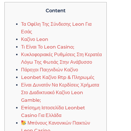
Content
Τα Οφέλη Της Σύνδεσης Leon Για
Εσάς
Καζίνο Leon
Τι Είναι Το Leon Casino;
Κυκλοφοριακές Ρυθμίσεις Στη Κερατέα
Λόγω Της Φωτιάς Στην Ανάβυσσο
Πάροχοι Παιχνιδιών Καζίνο
Leonbet Καζίνο Rtp & Πληρωμές
Είναι Δυνατόν Να Κερδίσεις Χρήματα
Στο Διαδικτυακό Καζίνο Leon
Gamble;
Επίσημη Ιστοσελίδα Leonbet
Casino Για Ελλάδα
Μπόνους Κανονικών Παικτών
Leon Casino