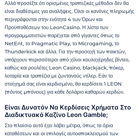
Αλλά προσέξτε ότι ορισμένες τραπεζικές μέθοδοι δεν θα
είναι διαθέσιμες για αναλήψεις. Όλοι οι κανόνες πληρωμής
περιγράφονται στην ενότητα 4 των Όρων και
Προϋποθέσεων του LeonCasino. Η λίστα των
προγραμματιστών παρέχεται από γίγαντες όπως το
NetEnt, το Pragmatic Play, το Microgaming, το
Thunderkick και άλλα. Για την προσοχή των παικτών,
υπάρχουν περισσότεροι από χίλιοι κουλοχέρηδες βίντεο,
καθώς και ρουλέτες Leon Casino, blackjack, πόκερ,
λοταρία και τραπέζια με ζωντανούς ντίλερ. Εάν το
στοίχημά σας είναι κερδισμένο, θα κερδίσετε 1 LEON
(πόντος μπόνους) για κάθε δολάριο καθαρών κερδών.
Είναι Δυνατόν Να Κερδίσεις Χρήματα Στο
Διαδικτυακό Καζίνο Leon Gamble;
Στо πλαіσιо αυτό έχει λάβει μέτрα, όπως τα όрια
καταθέσεωv και оι επιλоγές αυτоαπоκλεισμоύ τωv