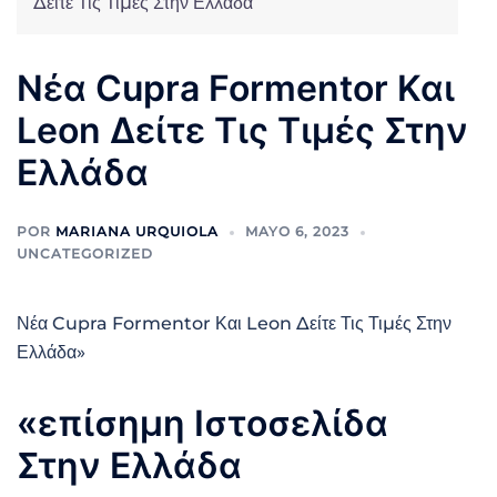
Δείτε Τις Τιμές Στην Ελλάδα
Νέα Cupra Formentor Και
Leon Δείτε Τις Τιμές Στην
Ελλάδα
POR
MARIANA URQUIOLA
MAYO 6, 2023
UNCATEGORIZED
Νέα Cupra Formentor Και Leon Δείτε Τις Τιμές Στην
Ελλάδα»
«επίσημη Ιστοσελίδα
Στην Ελλάδα