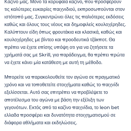
Καζίνο μας. Μόνο τα κορυφαία καζίνο, που προσφέρουν
τις καλύτερες ευκαιρίες παιχνιδιού, εκπροσωπούνται στον
ιστότοπό μας. Συγκεντρώνει όλες τις παλιότερες εκδόσεις
καθώς και όλους τους νέους και δημοφιλείς κουλοχέρηδες.
Καλύπτουν είδη όπως φρουτάκια και κλασικά, καθώς και
κουλοχέρηδες με βίντεο και προοδευτικά τζάκποτ. Θα
πρέπει να έχετε επίσης υπόψη οτι για να ζητήσετε τα
χρήματά σας με Skrill, για παράδειγμα, θα πρέπει πρώτα
να έχετε κάνει μία κατάθεση με αυτή τη μέθοδο.
Μπορείτε να παρακολουθείτε τον αγώνα σε πραγματικό
χρόνο και να τοποθετείτε στοιχήματα καθώς το παιχνίδι
εξελίσσεται. Αυτό σας επιτρέπει να προβλέψετε το
αποτέλεσμα του αγώνα με βάση την εξέλιξη των
γεγονότων. Εκτός από τα καζίνο παιχνίδια, το leon bet
ελλαδα προσφέρει και δυνατότητα στοιχηματισμού σε
διάφορα αθλήματα και εκδηλώσεις.