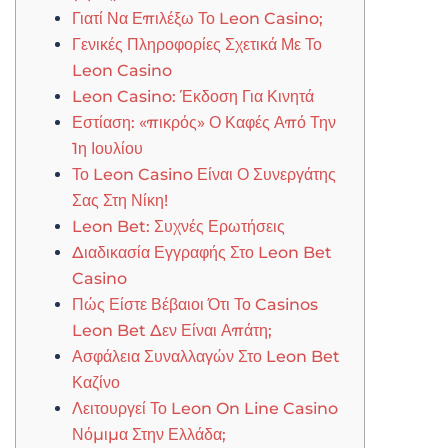
Γιατί Να Επιλέξω Το Leon Casino;
Γενικές Πληροφορίες Σχετικά Με Το
Leon Casino
Leon Casino: Έκδοση Για Κινητά
Εστίαση: «πικρός» Ο Καφές Από Την
1η Ιουλίου
Το Leon Casino Είναι Ο Συνεργάτης
Σας Στη Νίκη!
Leon Bet: Συχνές Ερωτήσεις
Διαδικασία Εγγραφής Στο Leon Bet
Casino
Πώς Είστε Βέβαιοι Ότι Το Casinos
Leon Bet Δεν Είναι Απάτη;
Ασφάλεια Συναλλαγών Στο Leon Bet
Καζίνο
Λειτουργεί Το Leon On Line Casino
Νόμιμα Στην Ελλάδα;