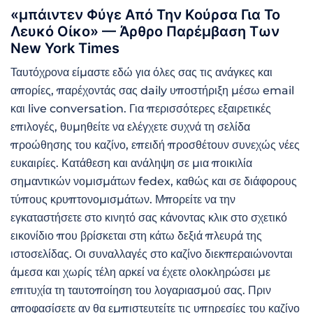
«μπάιντεν Φύγε Από Την Κούρσα Για Το
Λευκό Οίκο» — Άρθρο Παρέμβαση Των
New York Times
Ταυτόχρονα είμαστε εδώ για όλες σας τις ανάγκες και
απορίες, παρέχοντάς σας daily υποστήριξη μέσω email
και live conversation. Για περισσότερες εξαιρετικές
επιλογές, θυμηθείτε να ελέγχετε συχνά τη σελίδα
προώθησης του καζίνο, επειδή προσθέτουν συνεχώς νέες
ευκαιρίες. Κατάθεση και ανάληψη σε μια ποικιλία
σημαντικών νομισμάτων fedex, καθώς και σε διάφορους
τύπους κρυπτονομισμάτων. Μπορείτε να την
εγκαταστήσετε στο κινητό σας κάνοντας κλικ στο σχετικό
εικονίδιο που βρίσκεται στη κάτω δεξιά πλευρά της
ιστοσελίδας. Οι συναλλαγές στο καζίνο διεκπεραιώνονται
άμεσα και χωρίς τέλη αρκεί να έχετε ολοκληρώσει με
επιτυχία τη ταυτοποίηση του λογαριασμού σας. Πριν
αποφασίσετε αν θα εμπιστευτείτε τις υπηρεσίες του καζίνο