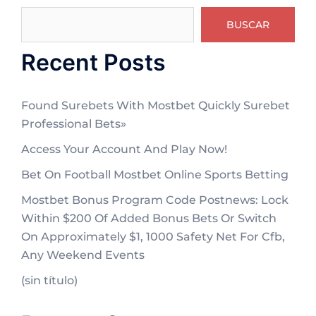
BUSCAR
Recent Posts
Found Surebets With Mostbet Quickly Surebet
Professional Bets»
Access Your Account And Play Now!
Bet On Football Mostbet Online Sports Betting
Mostbet Bonus Program Code Postnews: Lock
Within $200 Of Added Bonus Bets Or Switch
On Approximately $1, 1000 Safety Net For Cfb,
Any Weekend Events
(sin título)