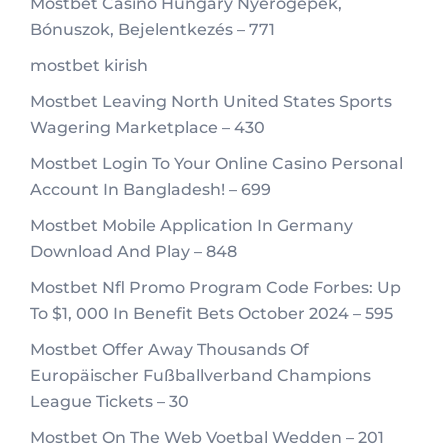
Mostbet Casino Hungary Nyerőgépek,
Bónuszok, Bejelentkezés – 771
mostbet kirish
Mostbet Leaving North United States Sports
Wagering Marketplace – 430
Mostbet Login To Your Online Casino Personal
Account In Bangladesh! – 699
Mostbet Mobile Application In Germany
Download And Play – 848
Mostbet Nfl Promo Program Code Forbes: Up
To $1, 000 In Benefit Bets October 2024 – 595
Mostbet Offer Away Thousands Of
Europäischer Fußballverband Champions
League Tickets – 30
Mostbet On The Web Voetbal Wedden – 201