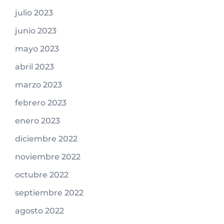
julio 2023
junio 2023
mayo 2023
abril 2023
marzo 2023
febrero 2023
enero 2023
diciembre 2022
noviembre 2022
octubre 2022
septiembre 2022
agosto 2022