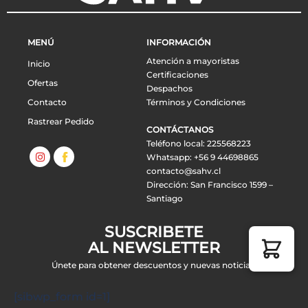
MENÚ
INFORMACIÓN
Atención a mayoristas
Inicio
Certificaciones
Ofertas
Despachos
Contacto
Términos y Condiciones
Rastrear Pedido
CONTÁCTANOS
Teléfono local: 225568223
Whatsapp: +56 9 44698865
contacto@sahv.cl
Dirección: San Francisco 1599 –
Santiago
SUSCRIBETE
AL NEWSLETTER
Únete para obtener descuentos y nuevas noticias.
[sibwp_form id=1]