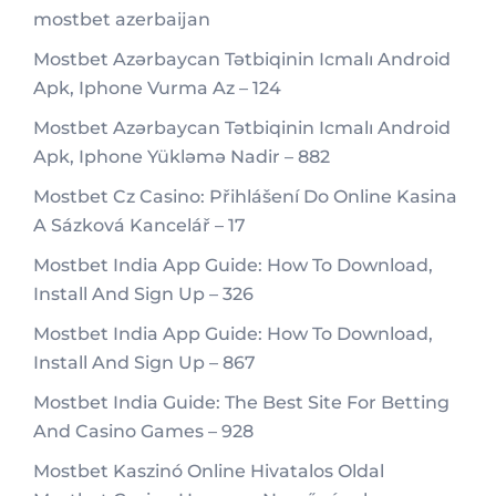
mostbet azerbaijan
Mostbet Azərbaycan Tətbiqinin Icmalı Android
Apk, Iphone Vurma Az – 124
Mostbet Azərbaycan Tətbiqinin Icmalı Android
Apk, Iphone Yükləmə Nadir – 882
Mostbet Cz Casino: Přihlášení Do Online Kasina
A Sázková Kancelář – 17
Mostbet India App Guide: How To Download,
Install And Sign Up – 326
Mostbet India App Guide: How To Download,
Install And Sign Up – 867
Mostbet India Guide: The Best Site For Betting
And Casino Games – 928
Mostbet Kaszinó Online Hivatalos Oldal