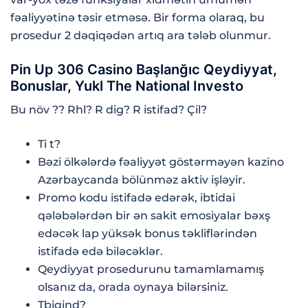
fəaliyyətinə təsir etməsə. Bir forma olaraq, bu
prosedur 2 dəqiqədən artıq ara tələb olunmur.
Pin Up 306 Casino Başlanğıc Qeydiyyat,
Bonuslar, Yukl The National Investo
Bu növ ?? Rhl? R dig? R istifad? Çil?
Ti t?
Bəzi ölkələrdə fəaliyyət göstərməyən kazino
Azərbaycanda bölünməz aktiv işləyir.
Promo kodu istifadə edərək, ibtidai
qələbələrdən bir ən sakit emosiyalar bəxş
edəcək lap yüksək bonus təkliflərindən
istifadə edə biləcəklər.
Qeydiyyat prosedurunu tamamlamamış
olsanız da, orada oynaya bilərsiniz.
Tbiqind?