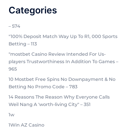
Categories
– 574
"100% Deposit Match Way Up To R1, 000 Sports
Betting – 113
"mostbet Casino Review Intended For Us-
players Trustworthiness In Addition To Games –
965
10 Mostbet Free Spins No Downpayment & No
Betting No Promo Code – 783
14 Reasons The Reason Why Everyone Calls
Weil Nang A 'worth-living City" – 351
1w
1Win AZ Casino