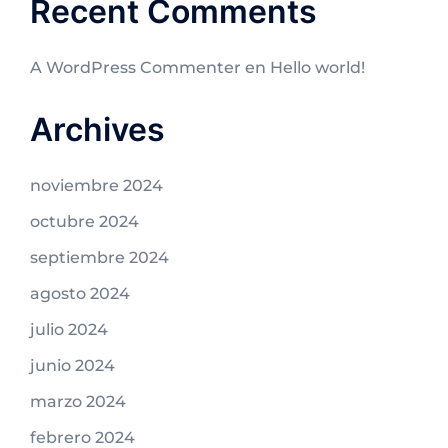
Recent Comments
A WordPress Commenter
en
Hello world!
Archives
noviembre 2024
octubre 2024
septiembre 2024
agosto 2024
julio 2024
junio 2024
marzo 2024
febrero 2024