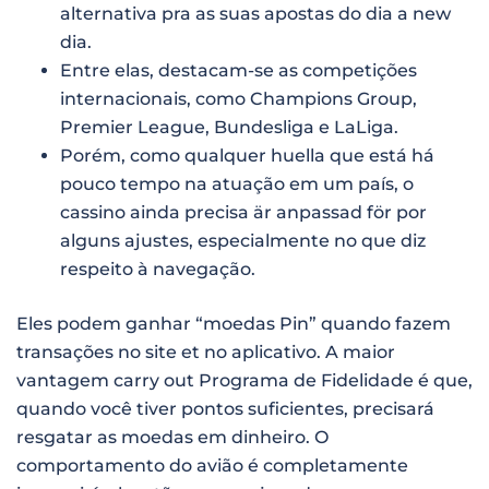
alternativa pra as suas apostas do dia a new
dia.
Entre elas, destacam-se as competições
internacionais, como Champions Group,
Premier League, Bundesliga e LaLiga.
Porém, como qualquer huella que está há
pouco tempo na atuação em um país, o
cassino ainda precisa är anpassad för por
alguns ajustes, especialmente no que diz
respeito à navegação.
Eles podem ganhar “moedas Pin” quando fazem
transações no site et no aplicativo. A maior
vantagem carry out Programa de Fidelidade é que,
quando você tiver pontos suficientes, precisará
resgatar as moedas em dinheiro. O
comportamento do avião é completamente