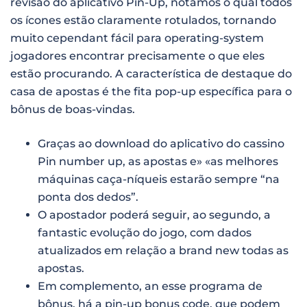
revisão do aplicativo Pin-Up, notamos o qual todos
os ícones estão claramente rotulados, tornando
muito cependant fácil para operating-system
jogadores encontrar precisamente o que eles
estão procurando. A característica de destaque do
casa de apostas é the fita pop-up específica para o
bônus de boas-vindas.
Graças ao download do aplicativo do cassino
Pin number up, as apostas e» «as melhores
máquinas caça-níqueis estarão sempre “na
ponta dos dedos”.
O apostador poderá seguir, ao segundo, a
fantastic evolução do jogo, com dados
atualizados em relação a brand new todas as
apostas.
Em complemento, an esse programa de
bônus, há a pin-up bonus code, que podem