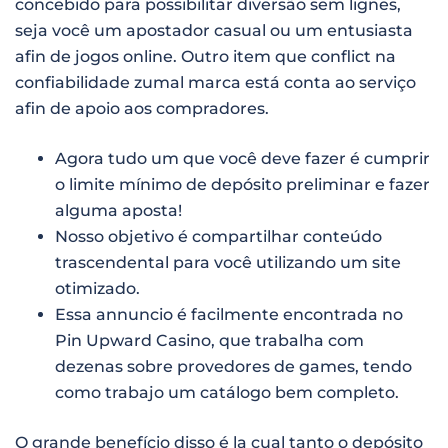
concebido para possibilitar diversão sem lignes,
seja você um apostador casual ou um entusiasta
afin de jogos online. Outro item que conflict na
confiabilidade zumal marca está conta ao serviço
afin de apoio aos compradores.
Agora tudo um que você deve fazer é cumprir
o limite mínimo de depósito preliminar e fazer
alguma aposta!
Nosso objetivo é compartilhar conteúdo
trascendental para você utilizando um site
otimizado.
Essa annuncio é facilmente encontrada no
Pin Upward Casino, que trabalha com
dezenas sobre provedores de games, tendo
como trabajo um catálogo bem completo.
O grande benefício disso é la cual tanto o depósito