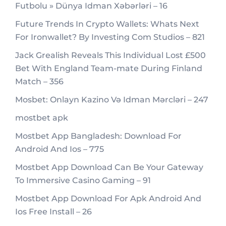
Futbolu » Dünya Idman Xəbərləri – 16
Future Trends In Crypto Wallets: Whats Next
For Ironwallet? By Investing Com Studios – 821
Jack Grealish Reveals This Individual Lost £500
Bet With England Team-mate During Finland
Match – 356
Mosbet: Onlayn Kazino Və Idman Mərcləri – 247
mostbet apk
Mostbet App Bangladesh: Download For
Android And Ios – 775
Mostbet App Download Can Be Your Gateway
To Immersive Casino Gaming – 91
Mostbet App Download For Apk Android And
Ios Free Install – 26