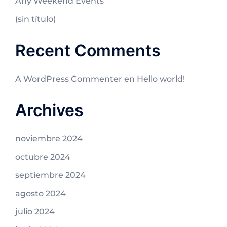
Any Weekend Events
(sin título)
Recent Comments
A WordPress Commenter
en
Hello world!
Archives
noviembre 2024
octubre 2024
septiembre 2024
agosto 2024
julio 2024