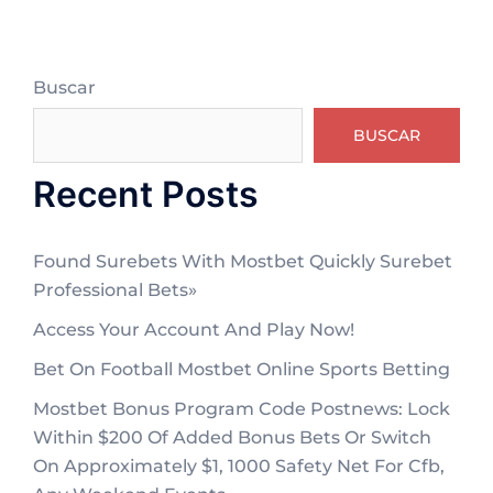
Buscar
BUSCAR
Recent Posts
Found Surebets With Mostbet Quickly Surebet
Professional Bets»
Access Your Account And Play Now!
Bet On Football Mostbet Online Sports Betting
Mostbet Bonus Program Code Postnews: Lock
Within $200 Of Added Bonus Bets Or Switch
On Approximately $1, 1000 Safety Net For Cfb,