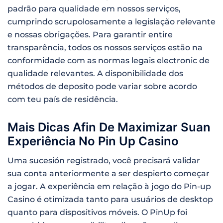
padrão para qualidade em nossos serviços,
cumprindo scrupolosamente a legislação relevante
e nossas obrigações. Para garantir entire
transparência, todos os nossos serviços estão na
conformidade com as normas legais electronic de
qualidade relevantes. A disponibilidade dos
métodos de deposito pode variar sobre acordo
com teu país de residência.
Mais Dicas Afin De Maximizar Suan
Experiência No Pin Up Casino
Uma sucesión registrado, você precisará validar
sua conta anteriormente a ser despierto começar
a jogar. A experiência em relação à jogo do Pin-up
Casino é otimizada tanto para usuários de desktop
quanto para dispositivos móveis. O PinUp foi