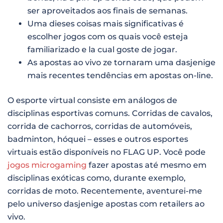
ser aproveitados aos finais de semanas.
Uma dieses coisas mais significativas é
escolher jogos com os quais você esteja
familiarizado e la cual goste de jogar.
As apostas ao vivo ze tornaram uma dasjenige
mais recentes tendências em apostas on-line.
O esporte virtual consiste em análogos de
disciplinas esportivas comuns. Corridas de cavalos,
corrida de cachorros, corridas de automóveis,
badminton, hóquei – esses e outros esportes
virtuais estão disponíveis no FLAG UP. Você pode
jogos microgaming
fazer apostas até mesmo em
disciplinas exóticas como, durante exemplo,
corridas de moto. Recentemente, aventurei-me
pelo universo dasjenige apostas com retailers ao
vivo.