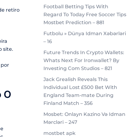
Football Betting Tips With
e retiro
Regard To Today Free Soccer Tips
Mostbet Prediction – 881
Futbolu » Dünya Idman Xəbərləri
ira
– 16
 site.
Future Trends In Crypto Wallets:
Whats Next For Ironwallet? By
 por
Investing Com Studios – 821
Jack Grealish Reveals This
Individual Lost £500 Bet With
o O
England Team-mate During
Finland Match – 356
Mosbet: Onlayn Kazino Və Idman
Mərcləri – 247
 e
mostbet apk
ic