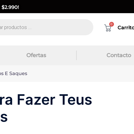
r
$2.990!
0
Carrit
Ofertas
Contacto
os E Saques
ra Fazer Teus
es