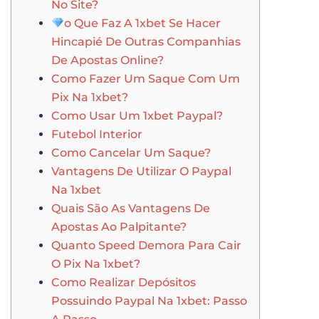
No Site?
o Que Faz A 1xbet Se Hacer
Hincapié De Outras Companhias
De Apostas Online?
Como Fazer Um Saque Com Um
Pix Na 1xbet?
Como Usar Um 1xbet Paypal?
Futebol Interior
Como Cancelar Um Saque?
Vantagens De Utilizar O Paypal
Na 1xbet
Quais São As Vantagens De
Apostas Ao Palpitante?
Quanto Speed Demora Para Cair
O Pix Na 1xbet?
Como Realizar Depósitos
Possuindo Paypal Na 1xbet: Passo