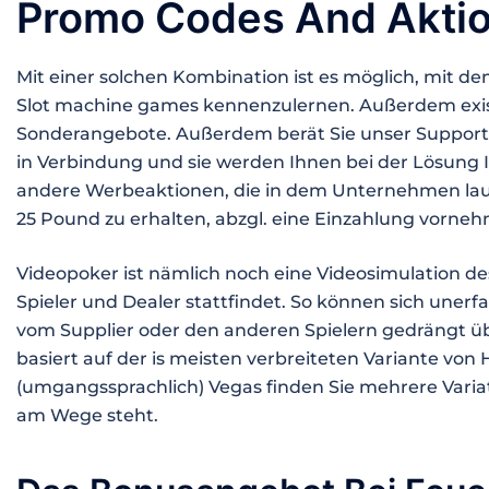
Promo Codes And Akti
Mit einer solchen Kombination ist es möglich, mit 
Slot machine games kennenzulernen. Außerdem existi
Sonderangebote. Außerdem berät Sie unser Support-T
in Verbindung und sie werden Ihnen bei der Lösung I
andere Werbeaktionen, die in dem Unternehmen lauf
25 Pound zu erhalten, abzgl. eine Einzahlung vorn
Videopoker ist nämlich noch eine Videosimulation de
Spieler und Dealer stattfindet. So können sich unerf
vom Supplier oder den anderen Spielern gedrängt ü
basiert auf der is meisten verbreiteten Variante von
(umgangssprachlich) Vegas finden Sie mehrere Variat
am Wege steht.