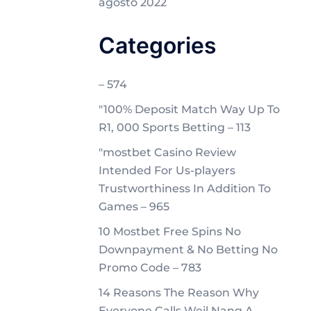
agosto 2022
Categories
– 574
"100% Deposit Match Way Up To
R1, 000 Sports Betting – 113
"mostbet Casino Review
Intended For Us-players
Trustworthiness In Addition To
Games – 965
10 Mostbet Free Spins No
Downpayment & No Betting No
Promo Code – 783
14 Reasons The Reason Why
Everyone Calls Weil Nang A