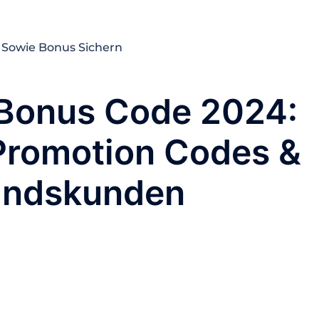
n Sowie Bonus Sichern
 Bonus Code 2024:
Promotion Codes &
andskunden