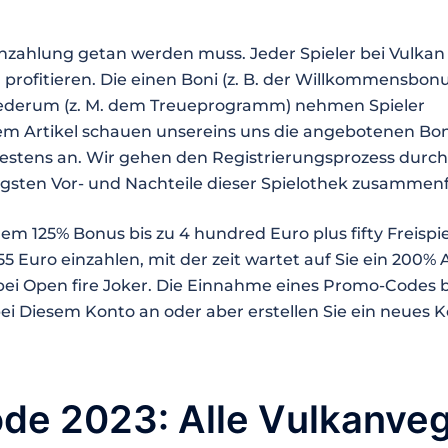
inzahlung getan werden muss. Jeder Spieler bei Vulkan
profitieren. Die einen Boni (z. B. der Willkommensbonu
wiederum (z. M. dem Treueprogramm) nehmen Spieler
dem Artikel schauen unsereins uns die angebotenen Bo
estens an. Wir gehen den Registrierungsprozess durch
tigsten Vor- und Nachteile dieser Spielothek zusammen
em 125% Bonus bis zu 4 hundred Euro plus fifty Freispie
5 Euro einzahlen, mit der zeit wartet auf Sie ein 200%
bei Open fire Joker. Die Einnahme eines Promo-Codes 
bei Diesem Konto an oder aber erstellen Sie ein neues K
de 2023: Alle Vulkanve