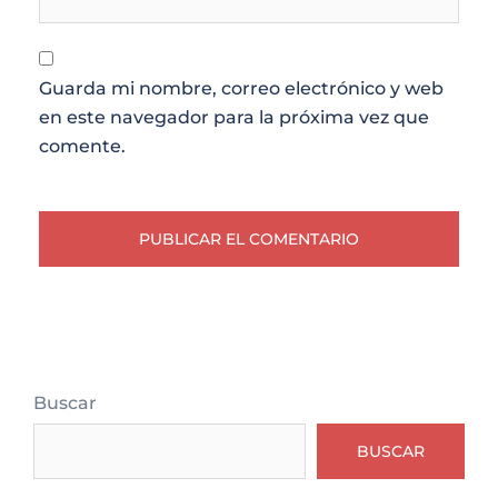
Guarda mi nombre, correo electrónico y web
en este navegador para la próxima vez que
comente.
Buscar
BUSCAR