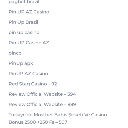
pagbet brazil
Pin UP AZ Casino
Pin Up Brazil
pin up casino
Pin UP Casino AZ
pinco
PinUp apk
PinUP AZ Casino
Red Stag Casino – 92
Review Official Website – 394
Review Official Website – 889
Türkiye'de Mostbet Bahis Şirketi Ve Casino
Bonus 2500 +250 Fs – 507