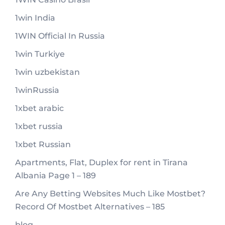
1win India
1WIN Official In Russia
1win Turkiye
1win uzbekistan
1winRussia
1xbet arabic
1xbet russia
1xbet Russian
Apartments, Flat, Duplex for rent in Tirana
Albania Page 1 – 189
Are Any Betting Websites Much Like Mostbet?
Record Of Mostbet Alternatives – 185
blog