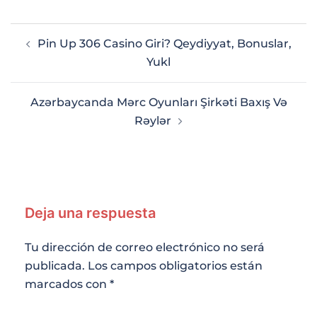
Pin Up 306 Casino Giri? Qeydiyyat, Bonuslar,
Yukl
Azərbaycanda Mərc Oyunları Şirkəti Baxış Və
Rəylər
Deja una respuesta
Tu dirección de correo electrónico no será
publicada.
Los campos obligatorios están
marcados con
*