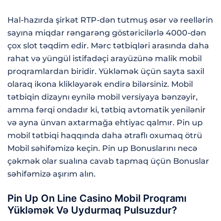
Hal-hazırda şirkət RTP-dən tutmuş əsər və reellərin
sayına miqdar rəngarəng göstəricilərlə 4000-dən
çox slot təqdim edir. Mərc tətbiqləri arasında daha
rahat və yüngül istifadəçi arayüzünə malik mobil
proqramlardan biridir. Yükləmək üçün sayta saxil
olaraq ikona klikləyərək endirə bilərsiniz. Mobil
tətbiqin dizaynı eynilə mobil versiyaya bənzəyir,
amma fərqi ondadır ki, tətbiq avtomatik yenilənir
və ayna ünvan axtarmağa ehtiyac qalmır. Pin up
mobil tətbiqi haqqında daha ətraflı oxumaq ötrü
Mobil səhifəmizə keçin. Pin up Bonuslarını necə
çəkmək olar sualına cavab tapmaq üçün Bonuslar
səhifəmizə aşırım alın.
Pin Up On Line Casino Mobil Proqramı
Yükləmək Və Uydurmaq Pulsuzdur?