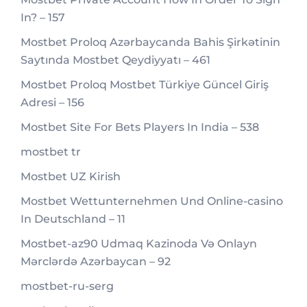
In? – 157
Mostbet Proloq Azərbaycanda Bahis Şirkətinin
Saytında Mostbet Qeydiyyatı – 461
Mostbet Proloq Mostbet Türkiye Güncel Giriş
Adresi – 156
Mostbet Site For Bets Players In India – 538
mostbet tr
Mostbet UZ Kirish
Mostbet Wettunternehmen Und Online-casino
In Deutschland – 11
Mostbet-az90 Udmaq Kazinoda Və Onlayn
Mərclərdə Azərbaycan – 92
mostbet-ru-serg