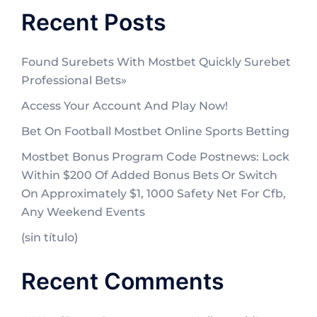
Recent Posts
Found Surebets With Mostbet Quickly Surebet
Professional Bets»
Access Your Account And Play Now!
Bet On Football Mostbet Online Sports Betting
Mostbet Bonus Program Code Postnews: Lock
Within $200 Of Added Bonus Bets Or Switch
On Approximately $1, 1000 Safety Net For Cfb,
Any Weekend Events
(sin título)
Recent Comments