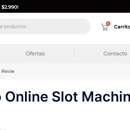
r
$2.990!
0
Carrit
Ofertas
Contacto
 Revie
 Online Slot Machi