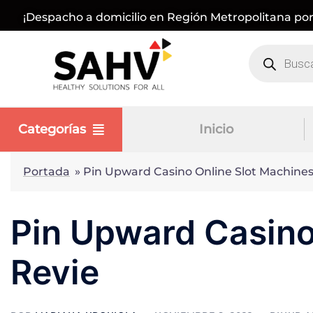
¡Despacho a domicilio en Región Metropolitana po
Categorías
Inicio
Portada
»
Pin Upward Casino Online Slot Machines
Pin Upward Casino
Revie