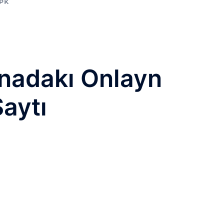
APK
nadakı Onlayn
aytı