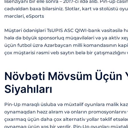
lisenziyanı bir elle sonra – 2017-ci ildə alıb. Pin-up 
cədvəldən baxa bilərsiniz. Slotlar, kart və stolüstü oy
mərcləri, eSports
Müştəri ödənişləri TsUPIS ASC QIWI-bank vasitəsilə həy
hələ də böyük sponsorluq müqavilələri və ya aktiv xeyri
üçün futbol üzrə Azərbaycan milli komandasının kapi
çox müştərisi rəsmi veb saytın belə bir çatışmazlığın
Növbəti Mövsüm Üçün Y
Siyahıları
Pin-Up maraqlı üsluba və müxtəlif oyunlara malik kazi
oynamaqdan həzz alıram və onların promosyonlarını v
çıxarmaq üçün daha çox alternativ yollar təklif etsəl
oynamaq üçün xoş bir yerdir. Pin-Up oyunları müxtəlif