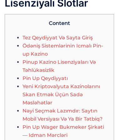
Lisenziyalı Slotlar
Content
Tez Qeydiyyat Və Sayta Giriş
Ödəniş Sistemlərinin Icmalı Pin-
up Kazino
Pinup Kazino Lisenziyaları Və
Təhlükəsizlik
Pin Up Qeydiyyatı
Yeni Kriptovalyuta Kazinolarını
Skan Etmək Üçün Sadə
Məsləhətlər
Nəyi Seçmək Lazımdır: Saytın
Mobil Versiyası Və Ya Bir Tətbiq?
Pin Up Wager Bukmeker Şirkəti
— Idman Mərcləri