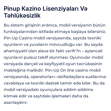
Pinup Kazino Lisenziyaları Və
Təhlükəsizlik
Bu sistem girişinin ardınca, mobil versiyanın bütün
funksiyalarından istifadə etməyə başlaya bilərsiniz.
Pin-Up Casino mobil versiyasında, saytda texniki
oyunların və yuvaların mövcudluğu var. Bu sayda
əhəmiyyətli olan əlavə bir fakt varifr?n – əyləncəli
oyunların pulsuz təklif olunması. Oyuncular mobil
versiyada dərçəli və keyfiyyətli oyun təcrübəsinin
məbləğinə malikdir. Pin-Up On line casino mobil
versiyasında, operatorlar» «istifadəçilərə suallarınızı
cavablaya və texniki dəstək təmin edə bilər. Bu da
mobil versiyadakı oyunçulara addım addıma
kömək edir və saytdakı işləmələri daha da
asanlaşdırır.