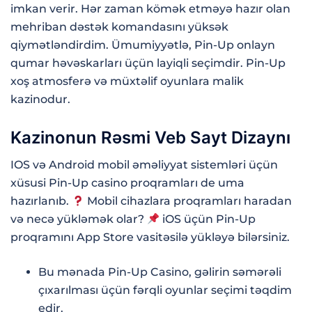
imkan verir. Hər zaman kömək etməyə hazır olan
mehriban dəstək komandasını yüksək
qiymətləndirdim. Ümumiyyətlə, Pin-Up onlayn
qumar həvəskarları üçün layiqli seçimdir. Pin-Up
xoş atmosferə və müxtəlif oyunlara malik
kazinodur.
Kazinonun Rəsmi Veb Sayt Dizaynı
IOS və Android mobil əməliyyat sistemləri üçün
xüsusi Pin-Up casino proqramları de uma
hazırlanıb.
Mobil cihazlara proqramları haradan
və necə yükləmək olar?
iOS üçün Pin-Up
proqramını App Store vasitəsilə yükləyə bilərsiniz.
Bu mənada Pin-Up Casino, gəlirin səmərəli
çıxarılması üçün fərqli oyunlar seçimi təqdim
edir.