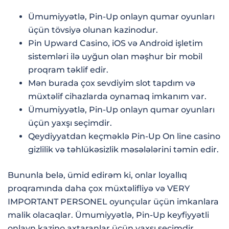
Ümumiyyətlə, Pin-Up onlayn qumar oyunları
üçün tövsiyə olunan kazinodur.
Pin Upward Casino, iOS və Android işletim
sistemləri ilə uyğun olan məşhur bir mobil
proqram təklif edir.
Mən burada çox sevdiyim slot tapdım və
müxtəlif cihazlarda oynamaq imkanım var.
Ümumiyyətlə, Pin-Up onlayn qumar oyunları
üçün yaxşı seçimdir.
Qeydiyyatdan keçməklə Pin-Up On line casino
gizlilik və təhlükəsizlik məsələlərini təmin edir.
Bununla belə, ümid edirəm ki, onlar loyallıq
proqramında daha çox müxtəlifliyə və VERY
IMPORTANT PERSONEL oyunçular üçün imkanlara
malik olacaqlar. Ümumiyyətlə, Pin-Up keyfiyyətli
onlayn kazino axtaranlar üçün yaxşı seçimdir.