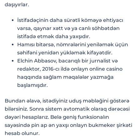
daşıyırlar.
İstifadəçinin daha sürətli köməyə ehtiyacı
varsa, qaynar xətt və ya canlı söhbətdən
istifadə etmək daha yaxşıdır.
Hamısı bitərsə, nömrələrini yeniləmək üçün
səhifəni yenidən yükləmək kifayətdir.
Elchin Abbasov, bacarıqlı bir jurnalist və
redaktor, 2016-cı ildə onlayn online casino
haqqında sağlam məqalələr yazmağa
başlamışdır.
Bundan əlavə, istədiyiniz uduş məbləğini göstərə
bilərsiniz. Sonra sistem avtomatik olaraq dərəcəsi
dəyəri hesaplarız. Belə geniş funksionalın
sayəsində pin ap ən yaxşı onlayn bukmeker şirkəti
hesab olunur.