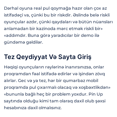
Dərhal oyuna real pul qoymağa hazır olan çox az
istifadəçi va, çünki bu bir riskdir. Əslində belə riskli
oyunçular azdır, çünki qaydaları və bütün nüansları
anlamadan bir kazinoda mərc etmək riskli bir»
«addımdır. Buna görə yaradıcılar bir demo ilə
gündəmə gəldilər.
Tez Qeydiyyat Və Sayta Giriş
Həqiqi oyunçuların rəylərinə inanırsınızsa, onlar
proqramdan fəal istifadə edirlər və işindən zövq
alırlar. Gec və ya tez, hər bir qumarbaz mobil
proqramda pul çıxarmalı olacaq və xoşbəxtlikdən»
«bununla bağlı heç bir problem yoxdur. Pin Up
saytında olduğu kimi tam olaraq daxil olub şəxsi
hesabınıza daxil olmalısınız.