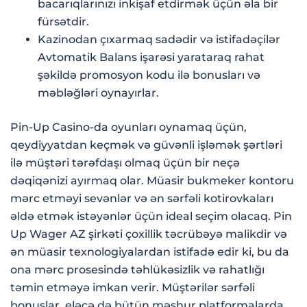
bacarıqlarınızı inkişaf etdirmək üçün əla bir
fürsətdir.
Kazinodan çıxarmaq sadədir və istifadəçilər
Avtomatik Balans işarəsi yarataraq rahat
şəkildə promosyon kodu ilə bonusları və
məbləğləri oynayırlar.
Pin-Up Casino-da oyunları oynamaq üçün,
qeydiyyatdan keçmək və güvənli işləmək şərtləri
ilə müştəri tərəfdaşı olmaq üçün bir neçə
dəqiqənizi ayırmaq olar. Müasir bukmeker kontoru
mərc etməyi sevənlər və ən sərfəli kotirovkaları
əldə etmək istəyənlər üçün ideal seçim olacaq. Pin
Up Wager AZ şirkəti çoxillik təcrübəyə malikdir və
ən müasir texnologiyalardan istifadə edir ki, bu da
ona mərc prosesində təhlükəsizlik və rahatlığı
təmin etməyə imkan verir. Müştərilər sərfəli
bonuslar, eləcə də bütün məşhur platformalarda