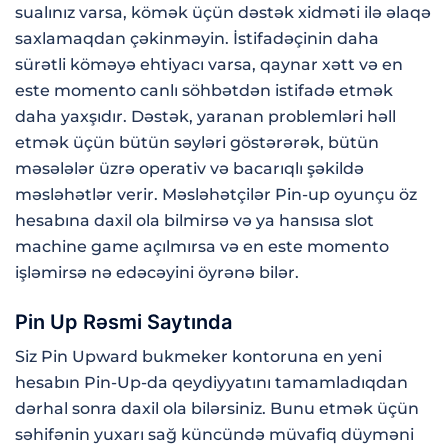
sualınız varsa, kömək üçün dəstək xidməti ilə əlaqə
saxlamaqdan çəkinməyin. İstifadəçinin daha
sürətli köməyə ehtiyacı varsa, qaynar xətt və en
este momento canlı söhbətdən istifadə etmək
daha yaxşıdır. Dəstək, yaranan problemləri həll
etmək üçün bütün səyləri göstərərək, bütün
məsələlər üzrə operativ və bacarıqlı şəkildə
məsləhətlər verir. Məsləhətçilər Pin-up oyunçu öz
hesabına daxil ola bilmirsə və ya hansısa slot
machine game açılmırsa və en este momento
işləmirsə nə edəcəyini öyrənə bilər.
Pin Up Rəsmi Saytında
Siz Pin Upward bukmeker kontoruna en yeni
hesabın Pin-Up-da qeydiyyatını tamamladıqdan
dərhal sonra daxil ola bilərsiniz. Bunu etmək üçün
səhifənin yuxarı sağ küncündə müvafiq düyməni