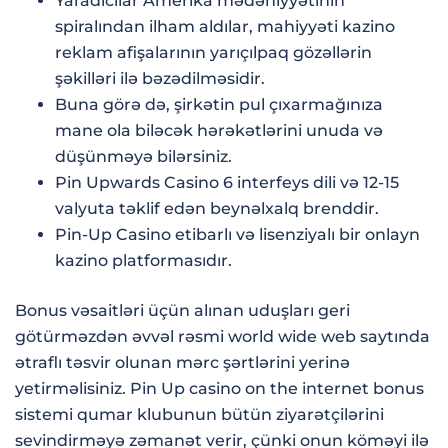
Yaradıcılar Amerika mədəniyyətinin
spiralından ilham aldılar, mahiyyəti kazino
reklam afişalarının yarıçılpaq gözəllərin
şəkilləri ilə bəzədilməsidir.
Buna görə də, şirkətin pul çıxarmağınıza
mane ola biləcək hərəkətlərini unuda və
düşünməyə bilərsiniz.
Pin Upwards Casino 6 interfeys dili və 12-15
valyuta təklif edən beynəlxalq brenddir.
Pin-Up Casino etibarlı və lisenziyalı bir onlayn
kazino platformasıdır.
Bonus vəsaitləri üçün alınan uduşları geri
götürməzdən əvvəl rəsmi world wide web saytında
ətraflı təsvir olunan mərc şərtlərini yerinə
yetirməlisiniz. Pin Up casino on the internet bonus
sistemi qumar klubunun bütün ziyarətçilərini
sevindirməyə zəmanət verir, çünki onun köməyi ilə