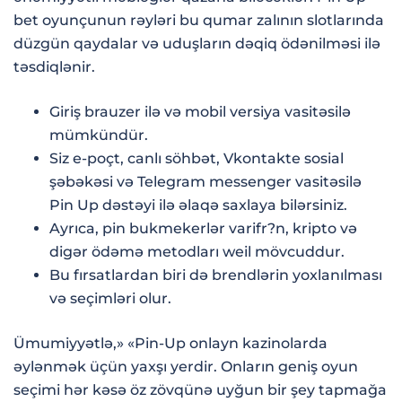
bet oyunçunun rəyləri bu qumar zalının slotlarında
düzgün qaydalar və uduşların dəqiq ödənilməsi ilə
təsdiqlənir.
Giriş brauzer ilə və mobil versiya vasitəsilə
mümkündür.
Siz e-poçt, canlı söhbət, Vkontakte sosial
şəbəkəsi və Telegram messenger vasitəsilə
Pin Up dəstəyi ilə əlaqə saxlaya bilərsiniz.
Ayrıca, pin bukmekerlər varifr?n, kripto və
digər ödəmə metodları weil mövcuddur.
Bu fırsatlardan biri də brendlərin yoxlanılması
və seçimləri olur.
Ümumiyyətlə,» «Pin-Up onlayn kazinolarda
əylənmək üçün yaxşı yerdir. Onların geniş oyun
seçimi hər kəsə öz zövqünə uyğun bir şey tapmağa