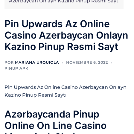
Azerbaycan Onlayn Kazino Pinup Rəsmi Sayt
Pin Upwards Az Online
Casino Azerbaycan Onlayn
Kazino Pinup Rəsmi Sayt
POR
MARIANA URQUIOLA
NOVIEMBRE 6, 2022
PINUP APK
Pin Upwards Az Online Casino Azerbaycan Onlayn
Kazino Pinup Rəsmi Saytı
Azərbaycanda Pinup
Online On Line Casino